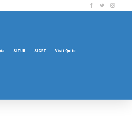
Facebook
Twitter
Instagra
cia
SITUR
SICET
Visit Quito