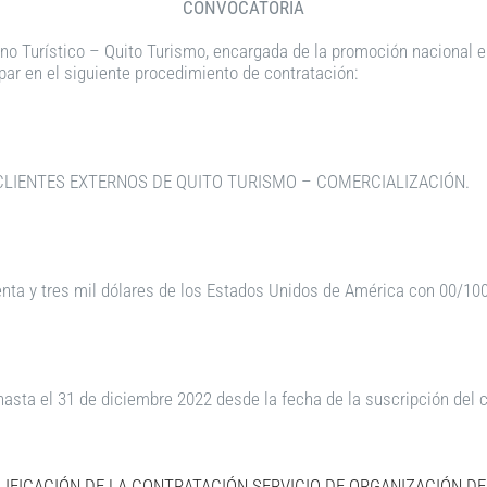
CONVOCATORIA
ino
Turístico
–
Quito
Turismo, encargada
de
la
promoción nacional e 
ipar en el siguiente procedimiento de contratación:
 CLIENTES EXTERNOS DE QUITO TURISMO
–
COMERCIALIZACIÓN.
nta y tres mil dólares de los Estados Unidos de
América
con 00/10
hasta el 31 de diciembre
2022
desde
la
fecha
de la
suscripción del
c
LIFICACIÓN DE LA CONTRATACIÓN
SERVICIO DE ORGANIZACIÓN DE