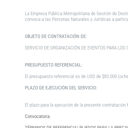
La
Empresa
Pública
Metropolitana
de
Gestión
de
Dest
convoca a las Personas
Naturales y
Jurídicas a partic
OBJETO
DE
CONTRATACIÓN
DE:
SERVICIO DE ORGANIZACIÓN DE EVENTOS PARA LOS
PRESUPUESTO
REFERENC
IAL:
El
presupuesto
referencial
es
de
USD
de
$83.000
(oche
PLAZO
DE
EJECUCIÓN
DEL
SERVICIO:
El
plazo
para
la
ejecución
de
la
presente contratación 
Convocatoria
TÉRMINOS DE REFERENCIA/
PLIEGOS
PARA LA PRECA