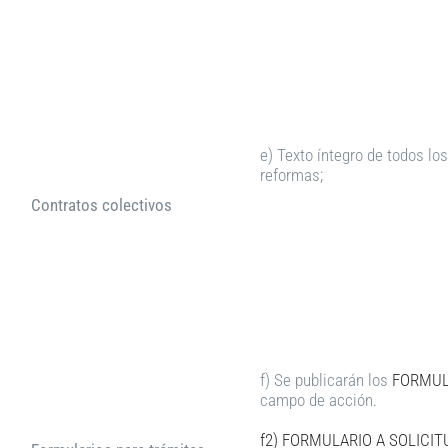
e) Texto íntegro de todos lo
reformas;
Contratos colectivos
f) Se publicarán los
FORMUL
campo de acción.
f2) FORMULARIO A SOLICI