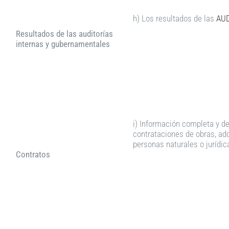
h) Los resultados de las
AUD
Resultados de las auditorías
internas y gubernamentales
i) Información completa y d
contrataciones de obras, adq
personas naturales o jurídic
Contratos